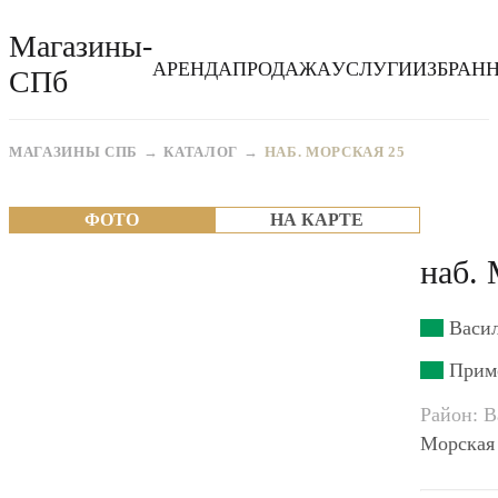
Магазины-
АРЕНДА
ПРОДАЖА
УСЛУГИ
ИЗБРАН
СПб
МАГАЗИНЫ СПБ
КАТАЛОГ
НАБ. МОРСКАЯ 25
ФОТО
НА КАРТЕ
наб. 
Васил
Примо
Район: В
Морская 