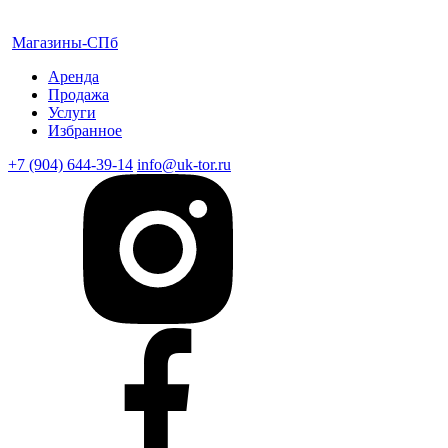
Магазины-СПб
Аренда
Продажа
Услуги
Избранное
+7 (904) 644-39-14
info@uk-tor.ru