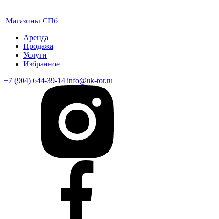
Магазины-СПб
Аренда
Продажа
Услуги
Избранное
+7 (904) 644-39-14
info@uk-tor.ru