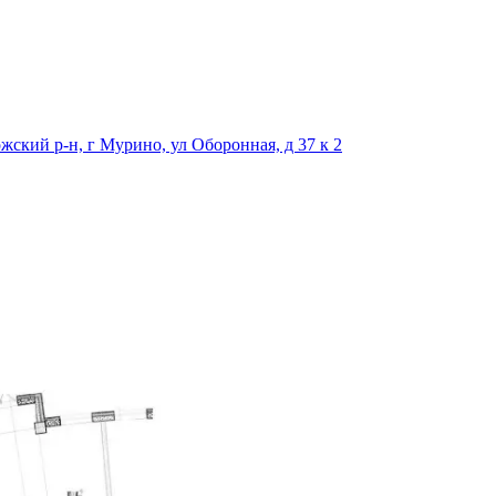
жский р-н, г Мурино, ул Оборонная, д 37 к 2