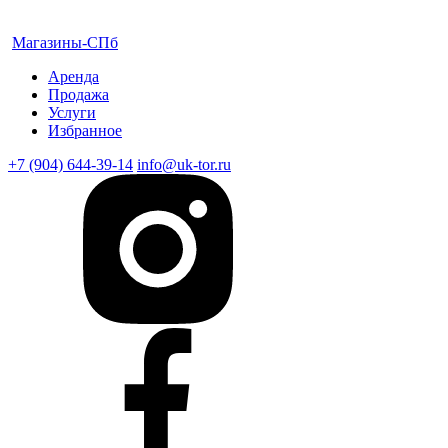
Магазины-СПб
Аренда
Продажа
Услуги
Избранное
+7 (904) 644-39-14
info@uk-tor.ru