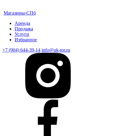
Магазины-СПб
Аренда
Продажа
Услуги
Избранное
+7 (904) 644-39-14
info@uk-tor.ru