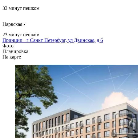
33 минут пешком
Нарвская •
23 минут пешком
Принцип - г Санкт-Петербург, ул Двинская, д 6
Фото
Планировка
На карте