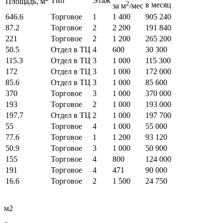
Тип
Этаж
Площадь, м
2
в месяц
за м
/мес
646.6
Торговое
1
1 400
905 240
87.2
Торговое
2
2 200
191 840
221
Торговое
2
1 200
265 200
50.5
Отдел в ТЦ
4
600
30 300
115.3
Отдел в ТЦ
3
1 000
115 300
172
Отдел в ТЦ
3
1 000
172 000
85.6
Отдел в ТЦ
3
1 000
85 600
370
Торговое
3
1 000
370 000
193
Торговое
2
1 000
193 000
197.7
Отдел в ТЦ
2
1 000
197 700
55
Торговое
4
1 000
55 000
77.6
Торговое
1
1 200
93 120
50.9
Торговое
3
1 000
50 900
155
Торговое
4
800
124 000
191
Торговое
4
471
90 000
16.6
Торговое
2
1 500
24 750
м2