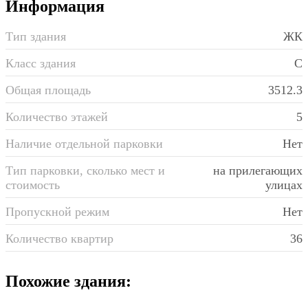
Информация
Тип здания
ЖК
Класс здания
C
Общая площадь
3512.3
Количество этажей
5
Наличие отдельной парковки
Нет
Тип парковки, сколько мест и
на прилегающих
стоимость
улицах
Пропускной режим
Нет
Количество квартир
36
Похожие
здания: