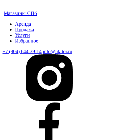
Магазины-СПб
Аренда
Продажа
Услуги
Избранное
+7 (904) 644-39-14
info@uk-tor.ru