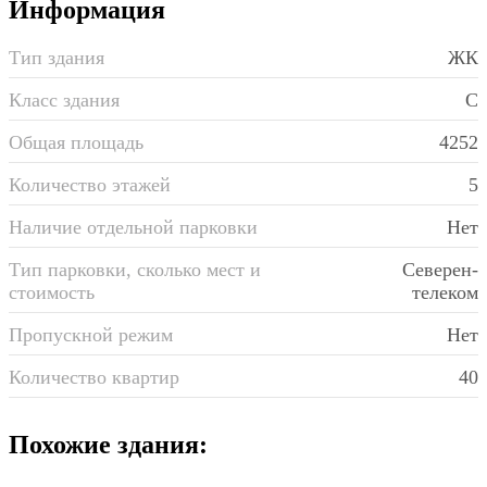
Информация
Тип здания
ЖК
Класс здания
C
Общая площадь
4252
Количество этажей
5
Наличие отдельной парковки
Нет
Тип парковки, сколько мест и
Северен-
стоимость
телеком
Пропускной режим
Нет
Количество квартир
40
Похожие
здания: