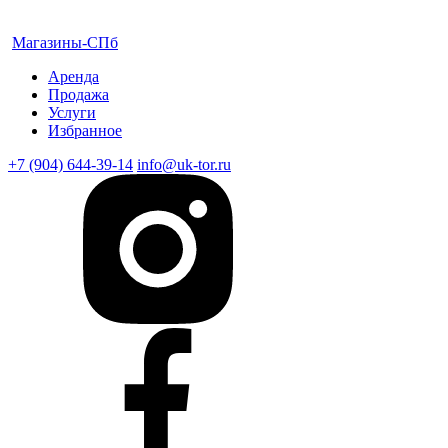
Магазины-СПб
Аренда
Продажа
Услуги
Избранное
+7 (904) 644-39-14
info@uk-tor.ru