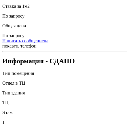
Ставка за 1м2
По запросу
Общая цена
По запросу
Н
а
п
и
с
а
т
ь
с
о
о
б
щ
е
н
и
е
н
а
п
о
к
а
з
а
т
ь
т
е
л
е
ф
о
н
Информация
- СДАНО
Тип помещения
Отдел в ТЦ
Тип здания
ТЦ
Этаж
1