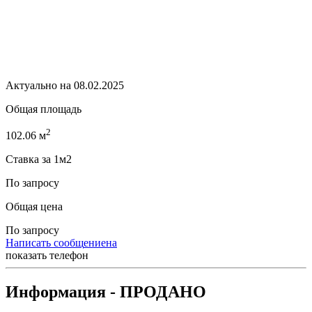
Актуально на 08.02.2025
Общая площадь
2
102.06 м
Ставка за 1м2
По запросу
Общая цена
По запросу
Н
а
п
и
с
а
т
ь
с
о
о
б
щ
е
н
и
е
н
а
п
о
к
а
з
а
т
ь
т
е
л
е
ф
о
н
Информация
- ПРОДАНО