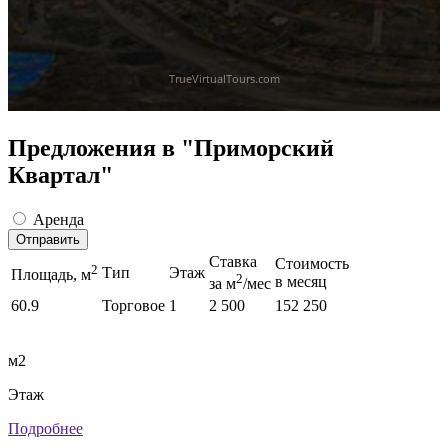
Предложения в "Приморский
Квартал"
Аренда
Отправить
Ставка
Стоимость
2
Тип
Этаж
Площадь, м
2
в месяц
за м
/мес
60.9
Торговое
1
2 500
152 250
м2
Этаж
Подробнее