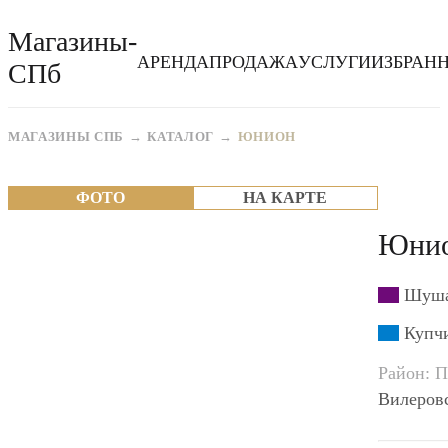
Магазины-
АРЕНДА
ПРОДАЖА
УСЛУГИ
ИЗБРАН
СПб
МАГАЗИНЫ СПБ
КАТАЛОГ
ЮНИОН
ФОТО
НА КАРТЕ
Юни
Шуша
Купчи
Район: 
Вилеровс