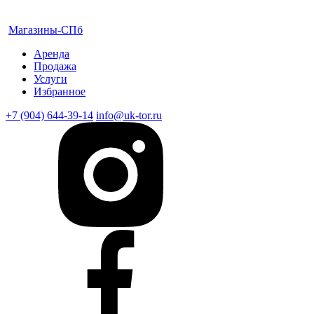
Магазины-СПб
Аренда
Продажа
Услуги
Избранное
+7 (904) 644-39-14
info@uk-tor.ru