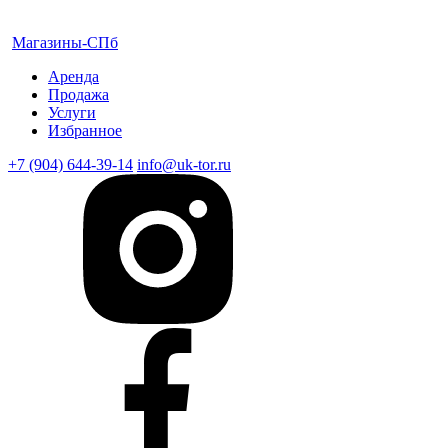
Магазины-СПб
Аренда
Продажа
Услуги
Избранное
+7 (904) 644-39-14
info@uk-tor.ru